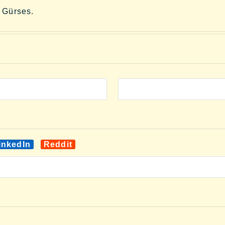
 Gürses.
inkedIn
Reddit