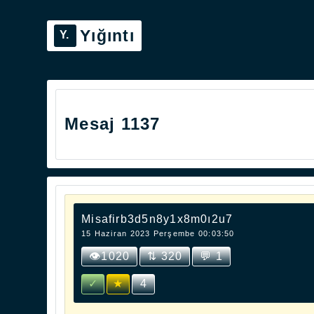
Yığıntı
Mesaj 1137
Misafirb3d5n8y1x8m0ı2u7
15 Haziran 2023 Perşembe 00:03:50
👁1020
⇅ 320
💬 1
✓
★
4