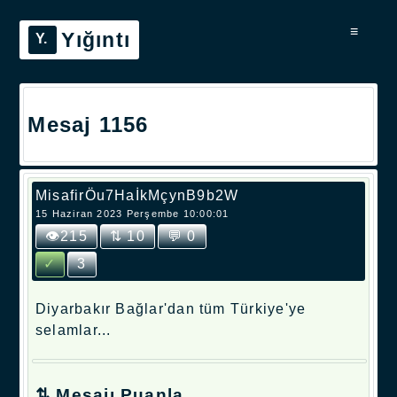
≡
Yığıntı
Mesaj 1156
MisafirÖu7HaİkMçynB9b2W
15 Haziran 2023 Perşembe 10:00:01
👁215
⇅ 10
💬 0
✓
3
Diyarbakır Bağlar'dan tüm Türkiye'ye
selamlar...
⇅ Mesajı Puanla