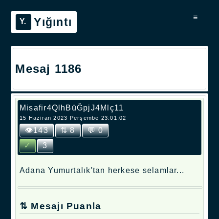
≡
Yığıntı
Mesaj 1186
Misafir4QlhBüĞpjJ4Mlç11
15 Haziran 2023 Perşembe 23:01:02
👁143
⇅ 8
💬 0
✓
3
Adana Yumurtalık'tan herkese selamlar...
⇅ Mesajı Puanla