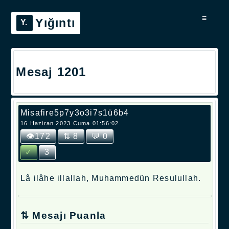
≡
Yığıntı
Mesaj 1201
Misafire5p7y3o3i7s1ü6b4
16 Haziran 2023 Cuma 01:56:02
👁172
⇅ 8
💬 0
✓
3
Lâ ilâhe illallah, Muhammedün Resulullah.
⇅ Mesajı Puanla