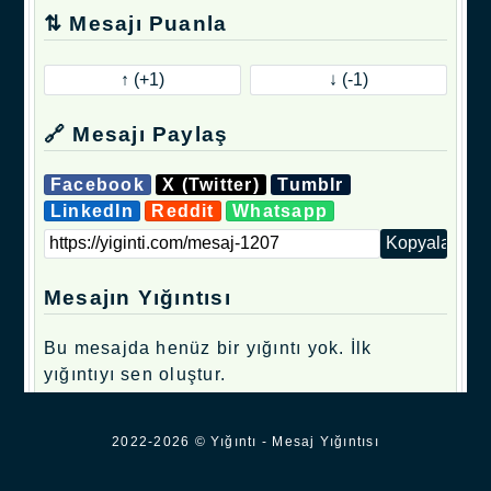
⇅ Mesajı Puanla
🔗 Mesajı Paylaş
Facebook
X (Twitter)
Tumblr
LinkedIn
Reddit
Whatsapp
Mesajın Yığıntısı
Bu mesajda henüz bir yığıntı yok. İlk
yığıntıyı sen oluştur.
.
2022-2026 © Yığıntı - Mesaj Yığıntısı