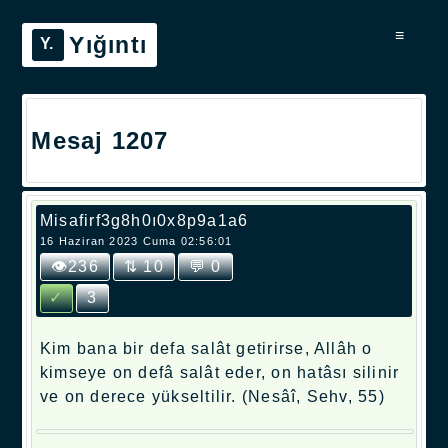
≡
Yığıntı
Mesaj 1207
Misafirf3g8h0ı0x8p9a1a6
16 Haziran 2023 Cuma 02:56:01
👁236
⇅ 10
💬 0
✓
3
Kim bana bir defa salât getirirse, Allâh o
kimseye on defâ salât eder, on hatâsı silinir
ve on derece yükseltilir. (Nesâî, Sehv, 55)