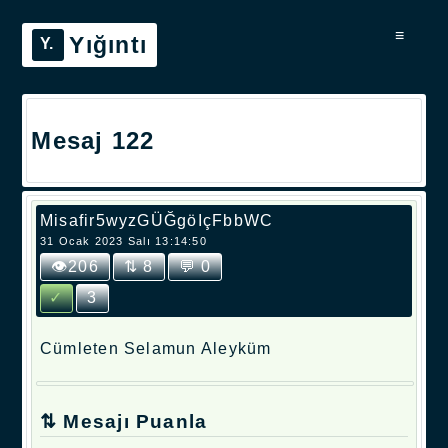
≡
Yığıntı
Mesaj 122
Misafir5wyzGÜĞgöIçFbbWC
31 Ocak 2023 Salı 13:14:50
👁206
⇅ 8
💬 0
✓
3
Cümleten Selamun Aleyküm
⇅ Mesajı Puanla