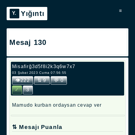
≡
Yığıntı
Mesaj 130
Misafirğ3d5f8i2k3q6w7x7
03 Şubat 2023 Cuma 07:56:55
👁222
⇅ 9
💬 0
✓
3
Mamudo kurban ordaysan cevap ver
⇅ Mesajı Puanla