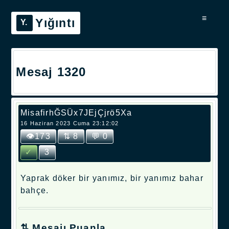
≡
Yığıntı
Mesaj 1320
MisafirhĞSÜx7JEjÇjrö5Xa
16 Haziran 2023 Cuma 23:12:02
👁173
⇅ 8
💬 0
✓
3
Yaprak döker bir yanımız, bir yanımız bahar
bahçe.
⇅ Mesajı Puanla