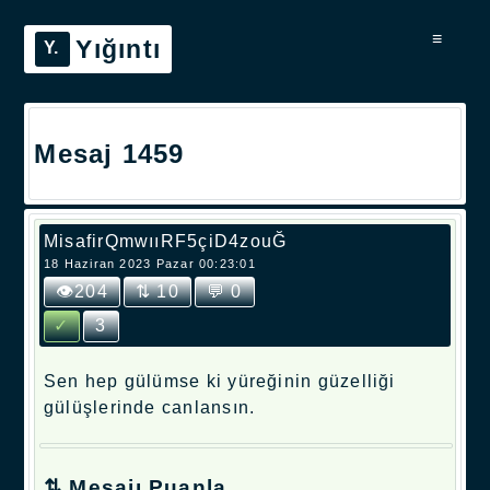
≡
Yığıntı
Mesaj 1459
MisafirQmwııRF5çiD4zouĞ
18 Haziran 2023 Pazar 00:23:01
👁204
⇅ 10
💬 0
✓
3
Sen hep gülümse ki yüreğinin güzelliği
gülüşlerinde canlansın.
⇅ Mesajı Puanla