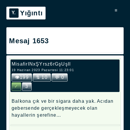
≡
Yığıntı
Mesaj 1653
MisafirINxŞYrsz6rGşUşIl
19 Haziran 2023 Pazartesi 11:23:01
👁199
⇅ 10
💬 0
✓
3
Balkona çık ve bir sigara daha yak. Acıdan
gebersende gerçekleşmeyecek olan
hayallerin şerefine…