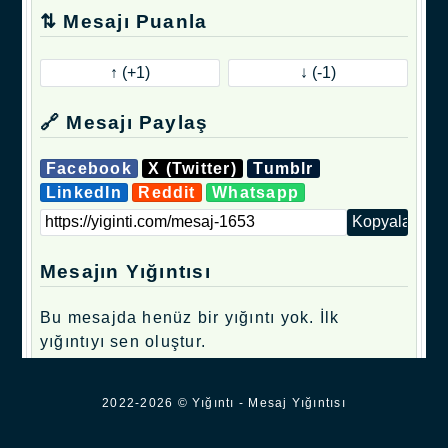
⇅ Mesajı Puanla
🔗 Mesajı Paylaş
Facebook
X (Twitter)
Tumblr
LinkedIn
Reddit
Whatsapp
Mesajın Yığıntısı
Bu mesajda henüz bir yığıntı yok. İlk
yığıntıyı sen oluştur.
.
2022-2026 © Yığıntı - Mesaj Yığıntısı