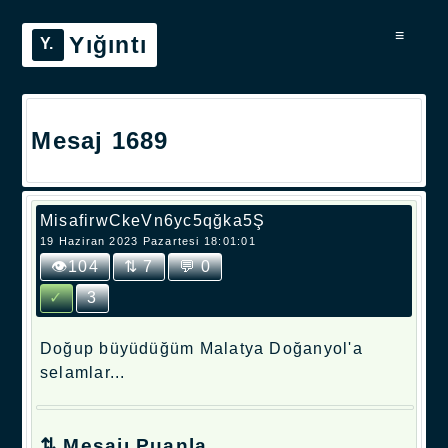
≡
Yığıntı
Mesaj 1689
MisafirwCkeVn6yc5qğka5Ş
19 Haziran 2023 Pazartesi 18:01:01
👁104
⇅ 7
💬 0
✓
3
Doğup büyüdüğüm Malatya Doğanyol'a
selamlar...
⇅ Mesajı Puanla