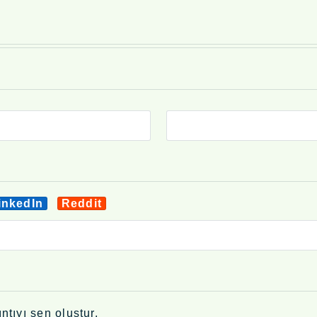
inkedIn
Reddit
ntıyı sen oluştur.