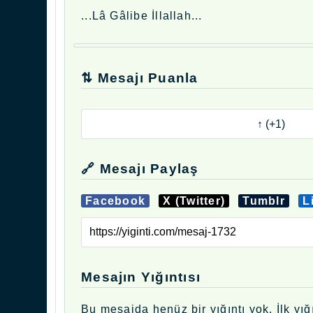
...Lâ Gâlibe İllallah...
⇅ Mesajı Puanla
🔗 Mesajı Paylaş
Facebook
X (Twitter)
Tumblr
L
Mesajın Yığıntısı
Bu mesajda henüz bir yığıntı yok. İlk yığı