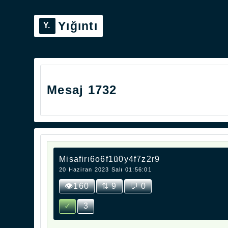
Yığıntı
Mesaj 1732
Misafirı6o6f1ü0y4f7z2r9
20 Haziran 2023 Salı 01:56:01
👁160
⇅ 9
💬 0
✓
3