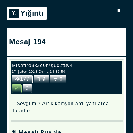
≡
Yığıntı
Mesaj 194
Misafiro8k2c0r7ş6c2t8v4
17 Şubat 2023 Cuma 14:32:50
👁177
⇅ 9
💬 0
✓
3
...Sevgi mi? Artık kamyon ardı yazılarda...
Taladro
⇅ Mesajı Puanla