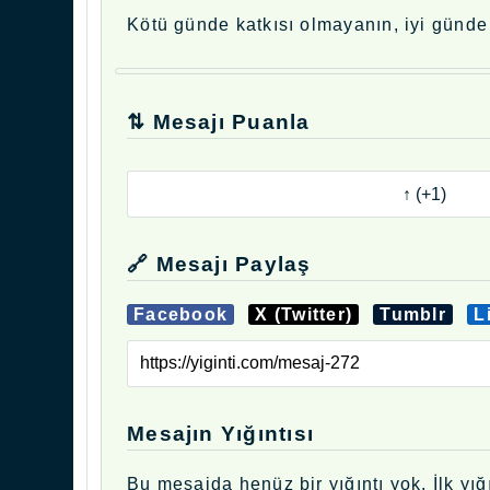
Kötü günde katkısı olmayanın, iyi günde
⇅ Mesajı Puanla
🔗 Mesajı Paylaş
Facebook
X (Twitter)
Tumblr
L
Mesajın Yığıntısı
Bu mesajda henüz bir yığıntı yok. İlk yığı