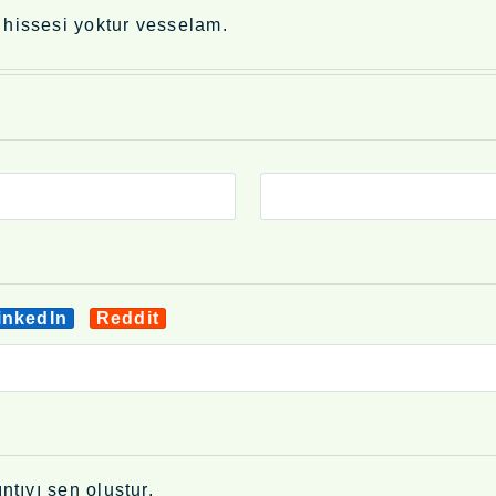
 hissesi yoktur vesselam.
inkedIn
Reddit
ntıyı sen oluştur.