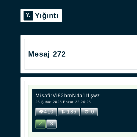
Yığıntı
Mesaj 272
MisafirVi83brnN4a1l1şwz
26 Şubat 2023 Pazar 22:26:25
👁410
⇅ 186
💬 0
✓
3