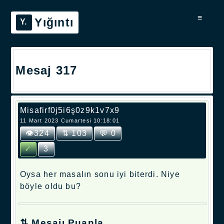
≡
Yığıntı
Mesaj 317
Misafirf0j5i6ş0z9k1v7x9
11 Mart 2023 Cumartesi 10:18:01
👁324
⇅ 103
💬 0
✓
3
Oysa her masalın sonu iyi biterdi. Niye
böyle oldu bu?
⇅ Mesajı Puanla