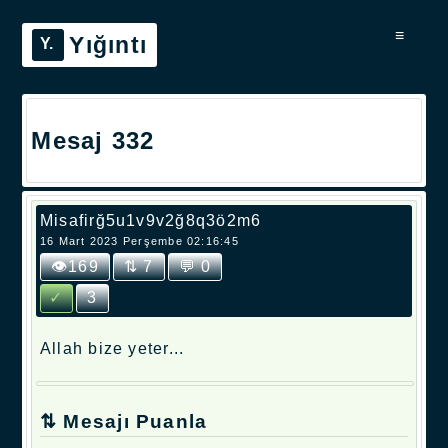
≡
Yığıntı
Mesaj 332
Misafirğ5u1v9v2ğ8q3ö2m6
16 Mart 2023 Perşembe 02:16:45
👁169
⇅ 7
💬 0
✓
3
Allah bize yeter...
⇅ Mesajı Puanla