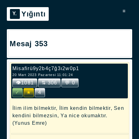
≡
Yığıntı
Mesaj 353
Misafirü9y2b4ç7ğ3ı2w0p1
20 Mart 2023 Pazartesi 11:01:24
👁1081
⇅ 306
💬 0
✓
★
4
İlim ilim bilmektir, İlim kendin bilmektir, Sen
kendini bilmezsin, Ya nice okumaktır.
(Yunus Emre)