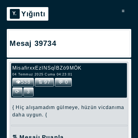
≡
Yığıntı
Mesaj 39734
MisafirxxEzINSqİBZö9MÖK
04 Temmuz 2025 Cuma 04:23:01
👁538
⇅ 97
💬 0
⟳
3
{ Hiç alışamadım gülmeye, hüzün vicdanıma
daha uygun. {
⇅ Mesajı Puanla