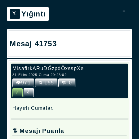
≡
Yığıntı
Mesaj 41753
MisafirkARuDĞzpdÖxsspXe
31 Ekim 2025 Cuma 20:23:02
👁971
⇅ 155
💬 0
✓
4
Hayırlı Cumalar.
⇅ Mesajı Puanla