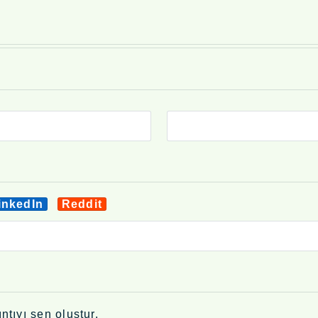
inkedIn
Reddit
ntıyı sen oluştur.