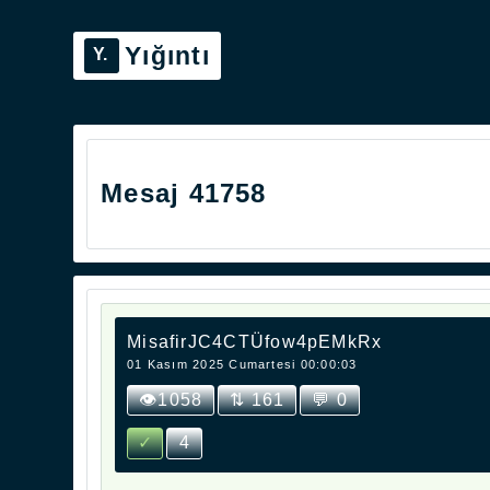
Yığıntı
Mesaj 41758
MisafirJC4CTÜfow4pEMkRx
01 Kasım 2025 Cumartesi 00:00:03
👁1058
⇅ 161
💬 0
✓
4