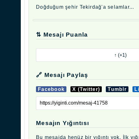
Doğduğum şehir Tekirdağ'a selamlar...
⇅ Mesajı Puanla
🔗 Mesajı Paylaş
Facebook
X (Twitter)
Tumblr
L
Mesajın Yığıntısı
Bu mesajda henüz bir yığıntı yok. İlk yığı