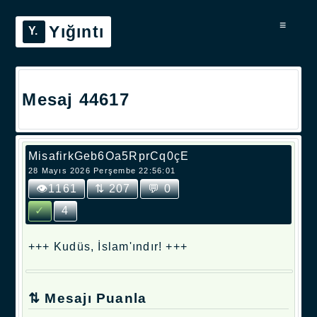
≡
Yığıntı
Mesaj 44617
MisafirkGeb6Oa5RprCq0çE
28 Mayıs 2026 Perşembe 22:56:01
👁1161
⇅ 207
💬 0
✓
4
+++ Kudüs, İslam'ındır! +++
⇅ Mesajı Puanla