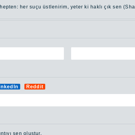
hepten: her suçu üstlenirim, yeter ki haklı çık sen (Sh
inkedIn
Reddit
ntıyı sen oluştur.