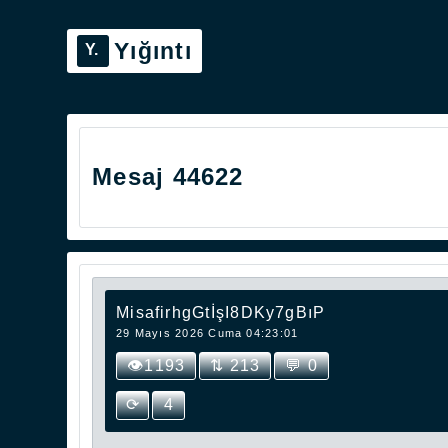
Yığıntı
Mesaj 44622
MisafirhgGtİşI8DKy7gBıP
29 Mayıs 2026 Cuma 04:23:01
👁1193
⇅ 213
💬 0
⟳
4