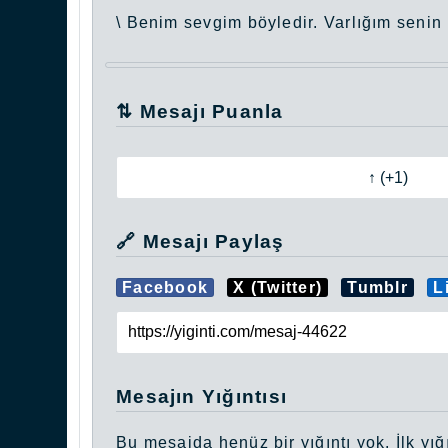
\ Benim sevgim böyledir. Varlığım senin 
⇅ Mesajı Puanla
🔗 Mesajı Paylaş
Facebook
X (Twitter)
Tumblr
L
Mesajın Yığıntısı
Bu mesajda henüz bir yığıntı yok. İlk yığı