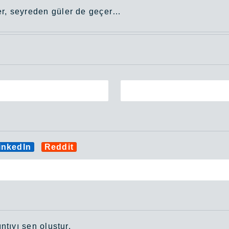
er, seyreden güler de geçer…
inkedIn
Reddit
ntıyı sen oluştur.