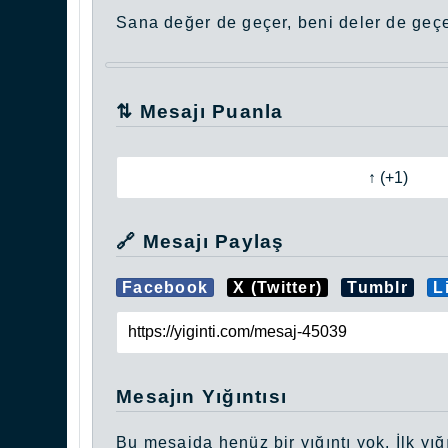
Sana değer de geçer, beni deler de geç
⇅ Mesajı Puanla
🔗 Mesajı Paylaş
Facebook
X (Twitter)
Tumblr
L
Mesajın Yığıntısı
Bu mesajda henüz bir yığıntı yok. İlk yığı