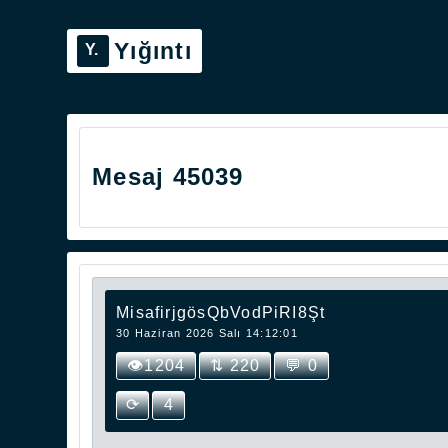
Yığıntı
Mesaj 45039
MisafirjgösQbVodPiRI8Şt
30 Haziran 2026 Salı 14:12:01
👁1204
⇅ 220
💬 0
⟳
4