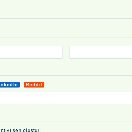
inkedIn
Reddit
ntıyı sen oluştur.