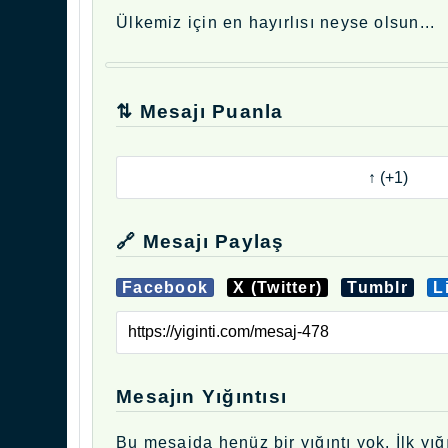
Ülkemiz için en hayırlısı neyse olsun...
⇅ Mesajı Puanla
🔗 Mesajı Paylaş
Facebook
X (Twitter)
Tumblr
L
Mesajın Yığıntısı
Bu mesajda henüz bir yığıntı yok. İlk yığı