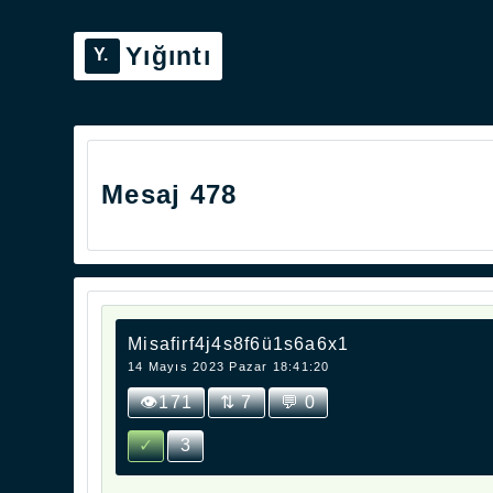
Yığıntı
Mesaj 478
Misafirf4j4s8f6ü1s6a6x1
14 Mayıs 2023 Pazar 18:41:20
👁171
⇅ 7
💬 0
✓
3