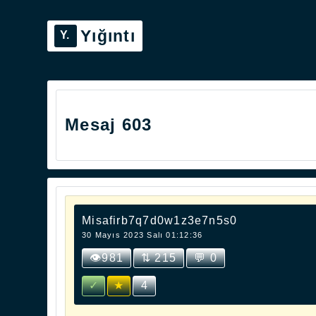
Yığıntı
Mesaj 603
Misafirb7q7d0w1z3e7n5s0
30 Mayıs 2023 Salı 01:12:36
👁981
⇅ 215
💬 0
✓
★
4