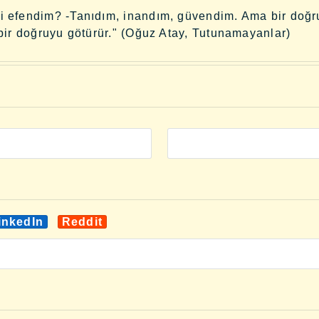
ibi efendim? -Tanıdım, inandım, güvendim. Ama bir doğ
ş bir doğruyu götürür." (Oğuz Atay, Tutunamayanlar)
inkedIn
Reddit