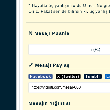
"-Hayatta üç yanlışım oldu Olric. -Ne g
Olric. Fakat sen de bilirsin ki, üç yanlı
⇅ Mesajı Puanla
🔗 Mesajı Paylaş
Facebook
X (Twitter)
Tumblr
L
Mesajın Yığıntısı