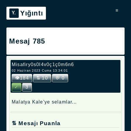
≡
Yığıntı
Mesaj 785
Misafiry0s0l4v0ç1ç0m6n6
02 Haziran 2023 Cuma 13:34:01
👁184
⇅ 10
💬 0
✓
3
Malatya Kale'ye selamlar...
⇅ Mesajı Puanla