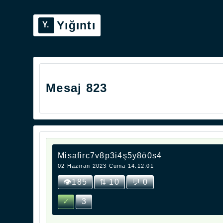
Yığıntı
Mesaj 823
Misafirc7v8p3i4ş5y8ö0s4
02 Haziran 2023 Cuma 14:12:01
👁185
⇅ 10
💬 0
✓
3