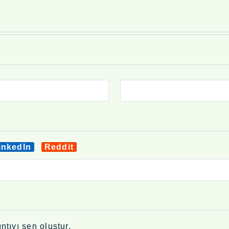
inkedIn
Reddit
ntıyı sen oluştur.