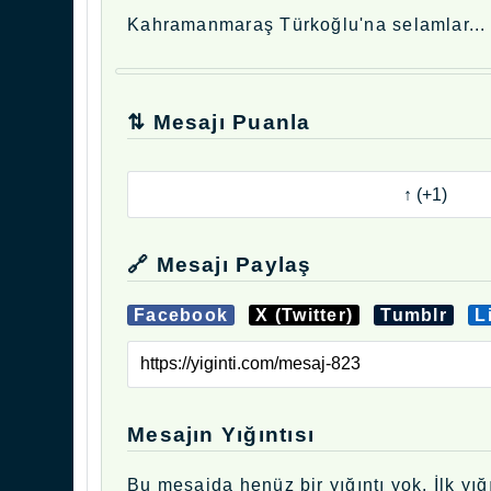
Kahramanmaraş Türkoğlu'na selamlar...
⇅ Mesajı Puanla
🔗 Mesajı Paylaş
Facebook
X (Twitter)
Tumblr
L
Mesajın Yığıntısı
Bu mesajda henüz bir yığıntı yok. İlk yığı