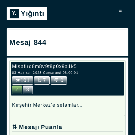
≡
Yığıntı
Mesaj 844
Misafirq8m8v9t8p0x9a1k5
03 Haziran 2023 Cumartesi 06:00:01
👁101
⇅ 7
💬 0
✓
3
Kırşehir Merkez'e selamlar...
⇅ Mesajı Puanla