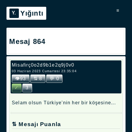
≡
Yığıntı
Mesaj 864
Misafirç0o2d9b1e2q9j0v0
03 Haziran 2023 Cumartesi 23:35:04
👁93
⇅ 8
💬 0
✓
3
Selam olsun Türkiye'nin her bir köşesine...
⇅ Mesajı Puanla