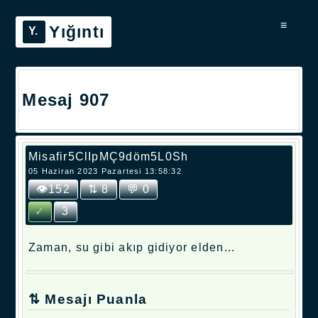
≡
Yığıntı
Mesaj 907
Misafir5ClIpMÇ9döm5L0Sh
05 Haziran 2023 Pazartesi 13:58:32
👁152
⇅ 8
💬 0
✓
3
Zaman, su gibi akıp gidiyor elden...
⇅ Mesajı Puanla