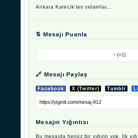
Ankara Kalecik'ten selamlar...
⇅ Mesajı Puanla
🔗 Mesajı Paylaş
Facebook
X (Twitter)
Tumblr
L
Mesajın Yığıntısı
Bu mesajda henüz bir yığıntı yok. İlk yığı