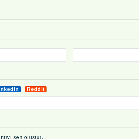
inkedIn
Reddit
ntıyı sen oluştur.