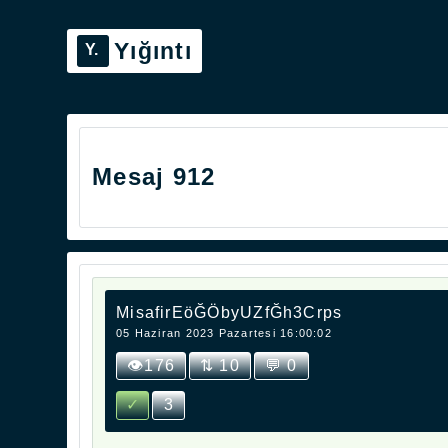
Yığıntı
Mesaj 912
MisafirEöĞÖbyUZfĞh3Crps
05 Haziran 2023 Pazartesi 16:00:02
👁176
⇅ 10
💬 0
✓
3