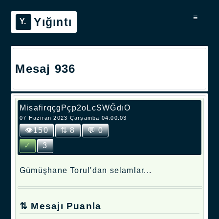
≡
Yığıntı
Mesaj 936
MisafirqçgPçp2oLcSWĞdıO
07 Haziran 2023 Çarşamba 04:00:03
👁150
⇅ 8
💬 0
✓
3
Gümüşhane Torul'dan selamlar...
⇅ Mesajı Puanla